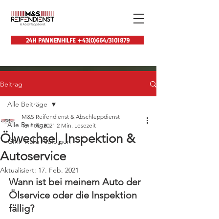
24H PANNENHILFE +43(0)664/3101879
Beitrag
Alle Beiträge
M&S Reifendienst & Abschleppdienst
Alle Beiträge
16. Feb. 2021
2 Min. Lesezeit
Ölwechsel, Inspektion &
GMP-Italia Alufelgen
Autoservice
Aktualisiert:
17. Feb. 2021
Wann ist bei meinem Auto der 
Ölservice oder die Inspektion 
fällig?