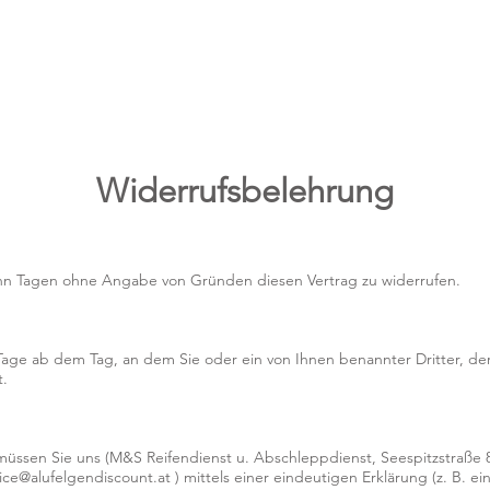
CE
ABSCHLEPPDIENST
KFZ-SERVICE
MIET-A
Widerrufsbelehrung
ehn Tagen ohne Angabe von Gründen diesen Vertrag zu widerrufen.
 Tage ab dem Tag, an dem Sie oder ein von Ihnen benannter Dritter, der
t.
üssen Sie uns (M&S Reifendienst u. Abschleppdienst, Seespitzstraße 8
ce@alufelgendiscount.at ) mittels einer eindeutigen Erklärung (z. B. ein