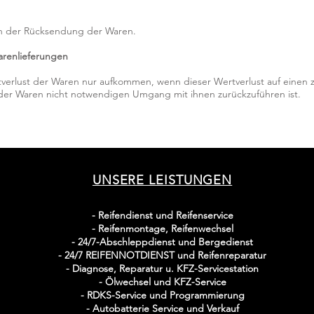
en der Rücksendung der Waren.
arenlieferungen
verlust der Waren nur aufkommen, wenn dieser Wertverlust auf einen z
der Waren nicht notwendigen Umgang mit ihnen zurückzuführen ist.
UNSERE LEISTUNGEN
-
Reifendienst und Reifenservice
- Reifenmontage, Reifenwechsel
- 24/7-Abschleppdienst und Bergedienst
- 24/7 REIFENNOTDIENST und Reifenreparatur
- Diagnose, Reparatur u. KFZ-Servicestation
- Ölwechsel und KFZ-Service
- RDKS-Service und Programmierung
- Autobatterie Service und Verkauf