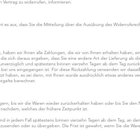
en Vertrag zu widerrufen, informieren.
ht es aus, dass Sie die Mitteilung über die Ausübung des Widerrufsrecht
 haben wir Ihnen alle Zahlungen, die wir von Ihnen erhalten haben, eins
die sich daraus ergeben, dass Sie eine andere Art der Lieferung als d
unverzüglich und spätestens binnen vierzehn Tagen ab dem Tag zurück
s bei uns eingegangen ist. Für diese Rückzahlung verwenden wir dassel
tzt haben, es sei denn, mit Ihnen wurde ausdrücklich etwas anderes ver
ntgelte berechnet.
ern, bis wir die Waren wieder zurückerhalten haben oder bis Sie den 
nachdem, welches der frühere Zeitpunkt ist.
nd in jedem Fall spätestens binnen vierzehn Tagen ab dem Tag, an de
kzusenden oder zu übergeben. Die Frist ist gewahrt, wenn Sie die Waren