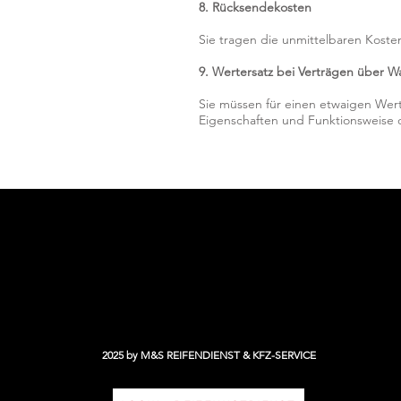
8. Rücksendekosten
Sie tragen die unmittelbaren Kost
9. Wertersatz bei Verträgen über W
Sie müssen für einen etwaigen Wert
Eigenschaften und Funktionsweise 
M&S REIFENSERVICE -
und alles läuft rund!
2025 by M&S REIFENDIENST & KFZ-SERVICE