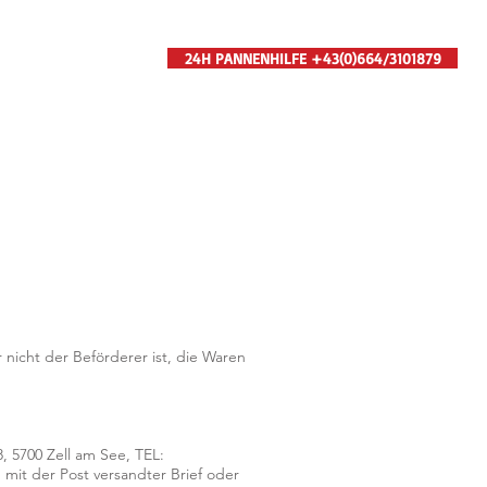
24H PANNENHILFE +43(0)664/3101879
NHÄNGER
ONLINE BUCHEN
GALERIE
KONTAKT
 nicht der Beförderer ist, die Waren
, 5700 Zell am See, TEL:
 mit der Post versandter Brief oder