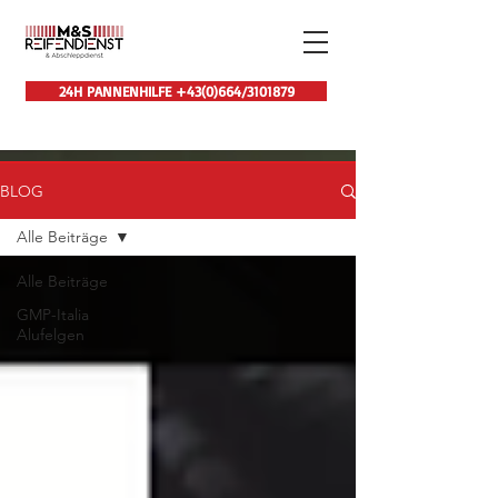
24H PANNENHILFE +43(0)664/3101879
BLOG
Alle Beiträge
Alle Beiträge
GMP-Italia
Alufelgen