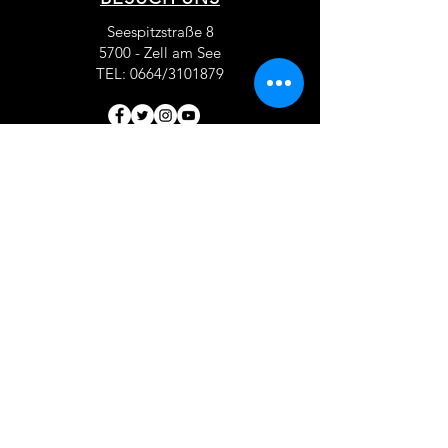
Seespitzstraße 8
5700 - Zell am See
TEL: 0664/3101879
AGB
IMPRESSUM
DATENSCHUTZ