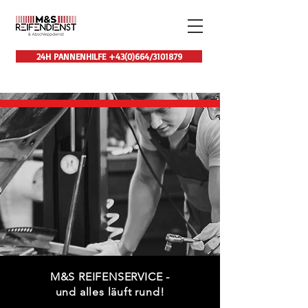
24H PANNENHILFE +43(0)664/3101879
M&S REIFENSERVICE -
und alles läuft rund!