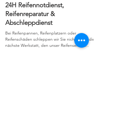
26. Juli 2020
2 Min. Lesezeit
24H Reifennotdienst,
Reifenreparatur &
Abschleppdienst
Bei Reifenpannen, Reifenplatzern oder
Reifenschäden schleppen wir Sie nicht nur in die
nächste Werkstatt, den unser Reifenservice
beginnt...
M&S REIFENSERVICE -
und alles läuft rund!
2025 by M&S REIFENDIENST & KFZ-SERVICE