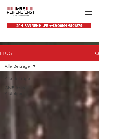
24H PANNENHILFE +43(0)664/3101879
BLOG
Alle Beiträge
Alle Beiträge
GMP-Italia
Alufelgen